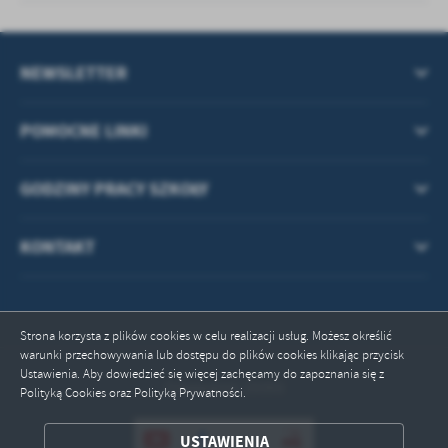
NEWSLETTER
POMOCNE LINKI
GODZINY PRACY SZKOŁY
KONTAKT
Strona korzysta z plików cookies w celu realizacji usług. Możesz określić
warunki przechowywania lub dostępu do plików cookies klikając przycisk
Ustawienia. Aby dowiedzieć się więcej zachęcamy do zapoznania się z
Odwiedzin: 29393
Polityką Cookies oraz Polityką Prywatności.
ZAPISZ WYBRANE
USTAWIENIA